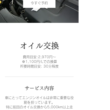
今すぐ予約
オイル交換
費用目安:2,970円～
※1,100円/Lでの換算
所要時間目安: 30分程度
サービス内容
車にとってエンジンオイルは非常に重要な役
割を担っています。
特に前回のオイル交換から5,000km以上走